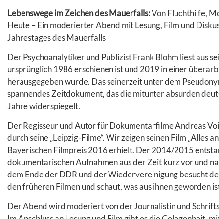
Lebenswege im Zeichen des Mauerfalls:
Von Fluchthilfe,
Heute – Ein moderierter Abend mit Lesung, Film und Disku
Jahrestages des Mauerfalls
Der Psychoanalytiker und Publizist Frank Blohm liest aus se
ursprünglich 1986 erschienen ist und 2019 in einer überar
herausgegeben wurde. Das seinerzeit unter dem Pseudonym
spannendes Zeitdokument, das die mitunter absurden deut
Jahre widerspiegelt.
Der Regisseur und Autor für Dokumentarfilme Andreas Voig
durch seine „Leipzig-Filme“. Wir zeigen seinen Film „Alles an
Bayerischen Filmpreis 2016 erhielt. Der 2014/2015 entstan
dokumentarischen Aufnahmen aus der Zeit kurz vor und na
dem Ende der DDR und der Wiedervereinigung besucht der 
den früheren Filmen und schaut, was aus ihnen geworden ist
Der Abend wird moderiert von der Journalistin und Schrift
Im Anschluss an Lesung und Film gibt es die Gelegenheit, 